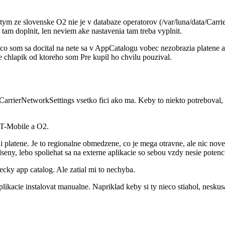
tym ze slovenske O2 nie je v databaze operatorov (/var/luna/data/Car
tam doplnit, len neviem ake nastavenia tam treba vyplnit.
 co som sa docital na nete sa v AppCatalogu vobec nezobrazia platene a
e chlapik od ktoreho som Pre kupil ho chvilu pouzival.
rrierNetworkSettings vsetko fici ako ma. Keby to niekto potreboval, 
 T-Mobile a O2.
i platene. Je to regionalne obmedzene, co je mega otravne, ale nic nov
ny, lebo spoliehat sa na externe aplikacie so sebou vzdy nesie poten
cky app catalog. Ale zatial mi to nechyba.
ikacie instalovat manualne. Napriklad keby si ty nieco stiahol, nesku