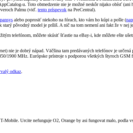
z AppCatalog-u. Toto obmedzenie nie je možné neskôr nijako obísť (ani
serveroch Palmu (viď.
tento príspevok
na PreCentral).
pansys
alebo poprosiť niekoho na fórach, kto vám ho kúpi a pošle (
nap
ok starý pôvodný model je príliš. A nič na tom nemení ani fakt že v nej 
žitým telefónom, môžete skúsiť šťastie na eBay-i, kde môžete ešte ušetr
rnet) nie je dobrý nápad. Väčšina tam predávaných telefónov je určen
ie 850/1900 MHz. Európske prístroje s podporou všetkých štyroch GS
rvalý odkaz
.
 T-Mobile. Urcite nefunguje O2, Orange by asi fungovat malo, podla v