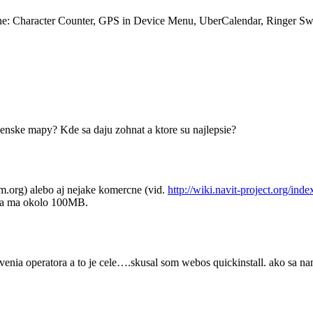
vane: Character Counter, GPS in Device Menu, UberCalendar, Ringer 
enske mapy? Kde sa daju zohnat a ktore su najlepsie?
.org) alebo aj nejake komercne (vid.
http://wiki.navit-project.org/i
ska ma okolo 100MB.
venia operatora a to je cele….skusal som webos quickinstall. ako sa na