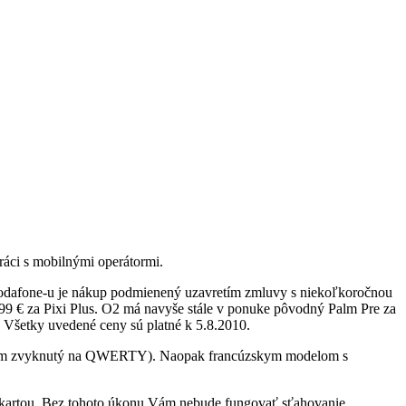
ráci s mobilnými operátormi.
Vodafone-u je nákup podmienený uzavretím zmluvy s niekoľkoročnou
299 € za Pixi Plus. O2 má navyše stále v ponuke pôvodný Palm Pre za
. Všetky uvedené ceny sú platné k 5.8.2010.
, som zvyknutý na QWERTY). Naopak francúzskym modelom s
IM kartou. Bez tohoto úkonu Vám nebude fungovať sťahovanie