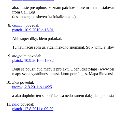
aha, a este pre uplnost zoznam patchov, ktore mam nainstalo
from Call Log
(a samozrejme slovenska lokalizacia…)
Gambit
povedal:
piatok, 10.9.2010 o 16:01
Ahh super diky, idem pokukat.
Tu navigaciu som uz videl niekoho spominat. Su k tomu aj slov
mojpalm
povedal:
piatok, 10.9.2010 o 19:32
Daju sa pouzit bud mapy z projektu OpenStreetMaps (www.osm
mapy sveta vystrihnes tu cast, ktoru potrebujes. Mapa Sloven
Erik
povedal:
utorok, 2.8.2011 o 14:25
a ako doplnim ten subor? ked sa nedostanem dalej, len po nasta
palo
povedal:
piatok, 12.8.2011 o 09:29