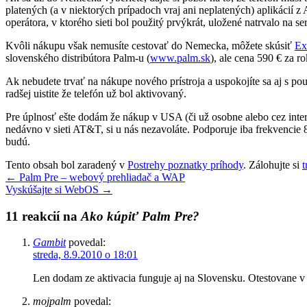
platených (a v niektorých prípadoch vraj ani neplatených) aplikácií 
operátora, v ktorého sieti bol použitý prvýkrát, uložené natrvalo na 
Kvôli nákupu však nemusíte cestovať do Nemecka, môžete skúsiť
Ex
slovenského distribútora Palm-u (
www.palm.sk
), ale cena 590 € za r
Ak nebudete trvať na nákupe nového prístroja a uspokojíte sa aj s pou
radšej uistite že telefón už bol aktivovaný.
Pre úplnosť ešte dodám že nákup v USA (či už osobne alebo cez inte
nedávno v sieti AT&T, si u nás nezavoláte. Podporuje iba frekvenc
budú.
Tento obsah bol zaradený v
Postrehy poznatky príhody
. Zálohujte si
t
←
Palm Pre – webový prehliadač a WAP
Vyskúšajte si WebOS
→
11 reakcií na
Ako kúpiť Palm Pre?
Gambit
povedal:
streda, 8.9.2010 o 18:01
Len dodam ze aktivacia funguje aj na Slovensku. Otestovane v
mojpalm
povedal: