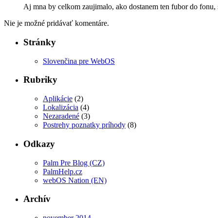
Aj mna by celkom zaujimalo, ako dostanem ten fubor do fonu, s
Nie je možné pridávať komentáre.
Stránky
Slovenčina pre WebOS
Rubriky
Aplikácie
(2)
Lokalizácia
(4)
Nezaradené
(3)
Postrehy poznatky príhody
(8)
Odkazy
Palm Pre Blog (CZ)
PalmHelp.cz
webOS Nation (EN)
Archív
november 2014