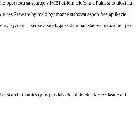
 operatora sa sparuje s IMEI cislom telefonu a Palm si to ulozi na
 Ale cez Preware by malo byt mozne stahovat aspon free aplikacie +
dny vyznam – kedze z katalogu sa daju nainstalovat naozaj len par
 Search, Comics (plus par dalsich „blbiniek“, ktore vlastne ani