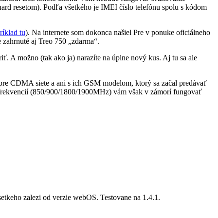
 hard resetom). Podľa všetkého je IMEI číslo telefónu spolu s kódom
ríklad tu
). Na internete som dokonca našiel Pre v ponuke oficiálneho
je zahrnuté aj Treo 750 „zdarma“.
iť. A možno (tak ako ja) narazíte na úplne nový kus. Aj tu sa ale
á pre CDMA siete a ani s ich GSM modelom, ktorý sa začal predávať
M frekvencií (850/900/1800/1900MHz) vám však v zámorí fungovať
setkeho zalezi od verzie webOS. Testovane na 1.4.1.