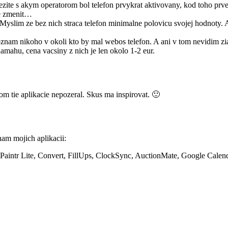
ite s akym operatorom bol telefon prvykrat aktivovany, kod toho prveho
ne zmenit…
. Myslim ze bez nich straca telefon minimalne polovicu svojej hodnoty.
znam nikoho v okoli kto by mal webos telefon. A ani v tom nevidim zia
namahu, cena vacsiny z nich je len okolo 1-2 eur.
om tie aplikacie nepozeral. Skus ma inspirovat. 🙂
nam mojich aplikacii:
Paintr Lite, Convert, FillUps, ClockSync, AuctionMate, Google Calendar