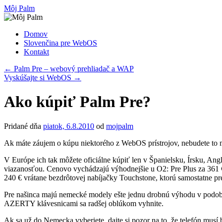
Preskočiť
Môj Palm
na
obsah
Domov
Slovenčina pre WebOS
Kontakt
←
Palm Pre – webový prehliadač a WAP
Vyskúšajte si WebOS
→
Ako kúpiť Palm Pre?
Pridané dňa
piatok, 6.8.2010
od
mojpalm
Ak máte záujem o kúpu niektorého z WebOS prístrojov, nebudete to m
V Európe ich tak môžete oficiálne kúpiť len v Španielsku, Írsku,
viazanosťou. Cenovo vychádzajú výhodnejšie u O2: Pre Plus za 361 € 
240 € vrátane bezdrôtovej nabíjačky Touchstone, ktorú samostatne pre
Pre našinca majú nemecké modely ešte jednu drobnú výhodu v pod
AZERTY klávesnicami sa radšej oblúkom vyhnite.
Ak sa už do Nemecka vyberiete, dajte si pozor na to, že telefón m