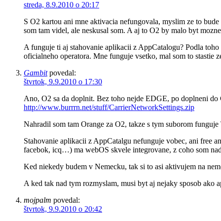
streda, 8.9.2010 o 20:17
S O2 kartou ani mne aktivacia nefungovala, myslim ze to bude 
som tam videl, ale neskusal som. A aj to O2 by malo byt mozne 
A funguje ti aj stahovanie aplikacii z AppCatalogu? Podla toho
oficialneho operatora. Mne funguje vsetko, mal som to stastie z
Gambit
povedal:
štvrtok, 9.9.2010 o 17:30
Ano, O2 sa da doplnit. Bez toho nejde EDGE, po doplneni do Ca
http://www.burrrn.net/stuff/CarrierNetworkSettings.zip
Nahradil som tam Orange za O2, takze s tym suborom funguje
Stahovanie aplikacii z AppCatalgu nefunguje vobec, ani free an
facebok, icq…) ma webOS skvele integrovane, z coho som nadse
Ked niekedy budem v Nemecku, tak si to asi aktivujem na neme
A ked tak nad tym rozmyslam, musi byt aj nejaky sposob ako apl
mojpalm
povedal:
štvrtok, 9.9.2010 o 20:42