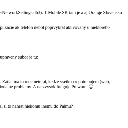
rierNetworkSettings.db3). T-Mobile SK tam je a aj Orange Slovensko
plikacie ak telefon nebol poprvykrat aktivovany u niektoreho
upraveny subor je tu:
e. Zatial ma to moc netrapi, kedze vsetko co potrebujem (web,
cionalne problemy. A na zvysok funguje Preware. 🙂
sal si to nahrat niekomu inemu do Palmu?