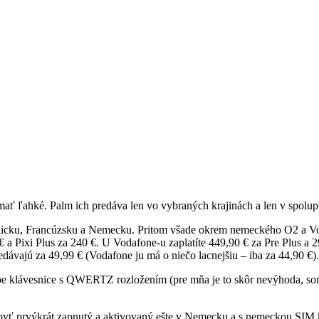
ať ľahké. Palm ich predáva len vo vybraných krajinách a len v spolup
 Anglicku, Francúzsku a Nemecku. Pritom všade okrem nemeckého O2 a 
a Pixi Plus za 240 €. U Vodafone-u zaplatíte 449,90 € za Pre Plus a 
dávajú za 49,99 € (Vodafone ju má o niečo lacnejšiu – iba za 44,90 €)
obe klávesnice s QWERTZ rozložením (pre mňa je to skôr nevýhoda
usí byť prvýkrát zapnutý a aktivovaný ešte v Nemecku a s nemeckou S