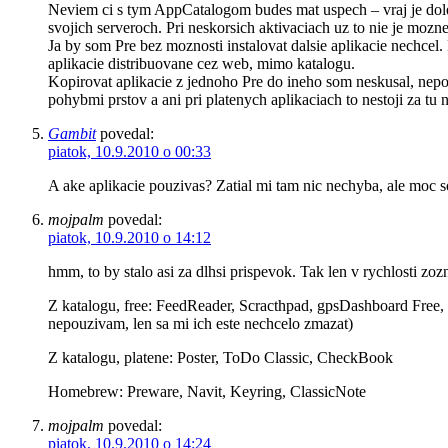
Neviem ci s tym AppCatalogom budes mat uspech – vraj je dolez
svojich serveroch. Pri neskorsich aktivaciach uz to nie je moz
Ja by som Pre bez moznosti instalovat dalsie aplikacie nechcel
aplikacie distribuovane cez web, mimo katalogu.
Kopirovat aplikacie z jednoho Pre do ineho som neskusal, nepo
pohybmi prstov a ani pri platenych aplikaciach to nestoji za tu 
Gambit
povedal:
piatok, 10.9.2010 o 00:33
A ake aplikacie pouzivas? Zatial mi tam nic nechyba, ale moc s
mojpalm
povedal:
piatok, 10.9.2010 o 14:12
hmm, to by stalo asi za dlhsi prispevok. Tak len v rychlosti zoz
Z katalogu, free: FeedReader, Scracthpad, gpsDashboard Free, 
nepouzivam, len sa mi ich este nechcelo zmazat)
Z katalogu, platene: Poster, ToDo Classic, CheckBook
Homebrew: Preware, Navit, Keyring, ClassicNote
mojpalm
povedal:
piatok, 10.9.2010 o 14:24