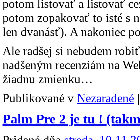
potom listovať a listovať c
potom zopakovať to isté s n
len dvanásť). A nakoniec p
Ale radšej si nebudem robiť
nadšeným recenziám na Web
žiadnu zmienku…
Publikované v
Nezaradené
|
Palm Pre 2 je tu ! (ta
Pridané dňa
streda, 10.11.