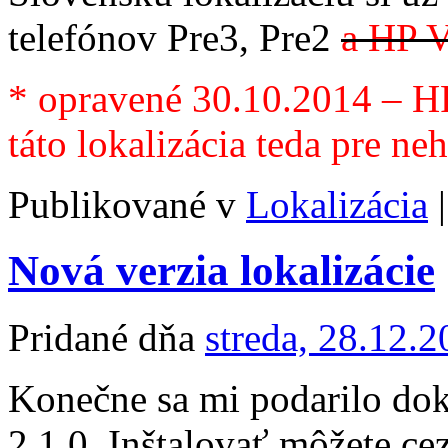
telefónov Pre3, Pre2
a HP V
* opravené 30.10.2014 – H
táto lokalizácia teda pre ne
Publikované v
Lokalizácia
|
Nová verzia lokalizácie
Pridané dňa
streda, 28.12.
Konečne sa mi podarilo do
2.1.0. Inštalovať môžete c