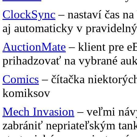
ClockSync
– nastaví čas na
aj automaticky v pravidelný
AuctionMate
– klient pre e
prihadzovať na vybrané auk
Comics
– čítačka niektorýc
komiksov
Mech Invasion
– veľmi návy
zabrániť nepriateľským tan