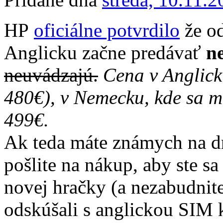
HP
oficiálne potvrdilo
že od
Anglicku začne predávať
n
neuvádzajú.
Cena v Anglick
480€), v Nemecku, kde sa m
499€.
Ak teda máte známych na dr
pošlite na nákup, aby ste sa
novej hračky (a nezabudnit
odskúšali s anglickou SIM 