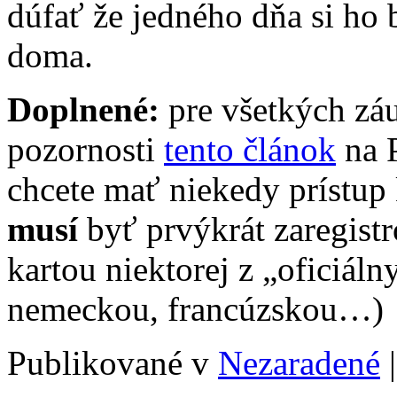
dúfať že jedného dňa si ho
doma.
Doplnené:
pre všetkých zá
pozornosti
tento článok
na P
chcete mať niekedy prístup 
musí
byť prvýkrát zaregist
kartou niektorej z „oficiáln
nemeckou, francúzskou…)
Publikované v
Nezaradené
|