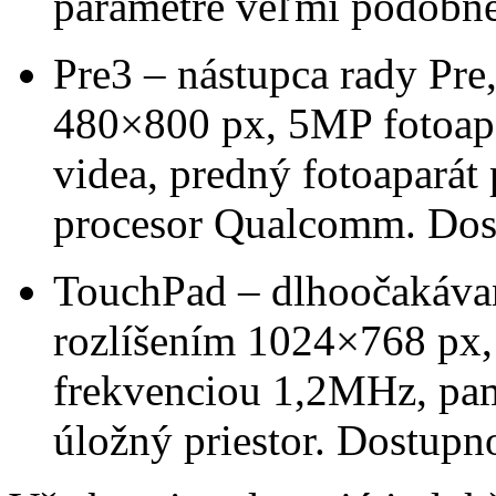
parametre veľmi podobné
Pre3 – nástupca rady Pre,
480×800 px, 5MP fotoap
videa, predný fotoaparát
procesor Qualcomm. Dost
TouchPad – dlhoočakávaný
rozlíšením 1024×768 px,
frekvenciou 1,2MHz, p
úložný priestor. Dostupn