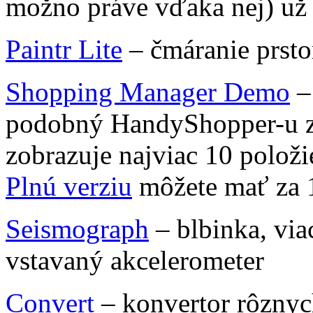
možno práve vďaka nej) už 
Paintr Lite
– čmáranie prsto
Shopping Manager Demo
–
podobný HandyShopper-u z
zobrazuje najviac 10 položi
Plnú verziu
môžete mať za 1
Seismograph
– blbinka, via
vstavaný akcelerometer
Convert
– konvertor rôznyc