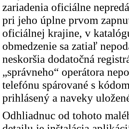
zariadenia oficiálne nepred
pri jeho úplne prvom zapnut
oficiálnej krajine, v kataló
obmedzenie sa zatiaľ nepoda
neskoršia dodatočná registr
„správneho“ operátora nep
telefónu spárované s kódom
prihlásený a naveky uložen
Odhliadnuc od tohoto maléh
detailu je inštalácia apliká