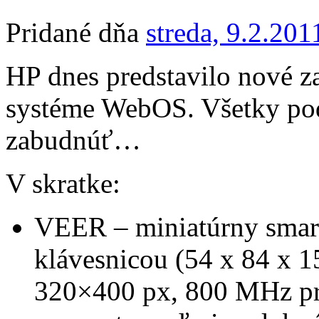
Pridané dňa
streda, 9.2.201
HP dnes predstavilo nové z
systéme WebOS. Všetky po
zabudnúť…
V skratke:
VEER – miniatúrny sma
klávesnicou (54 x 84 x 1
320×400 px, 800 MHz pr