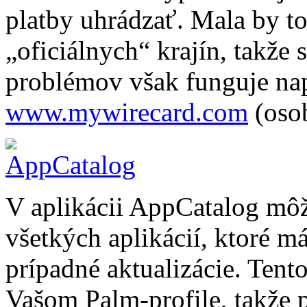
platby uhrádzať. Mala by to
„oficiálnych“ krajín, takže
problémov však funguje napr
www.mywirecard.com
(oso
V aplikácii AppCatalog môž
všetkých aplikácií, ktoré m
prípadné aktualizácie. Ten
Vašom Palm-profile, takže p