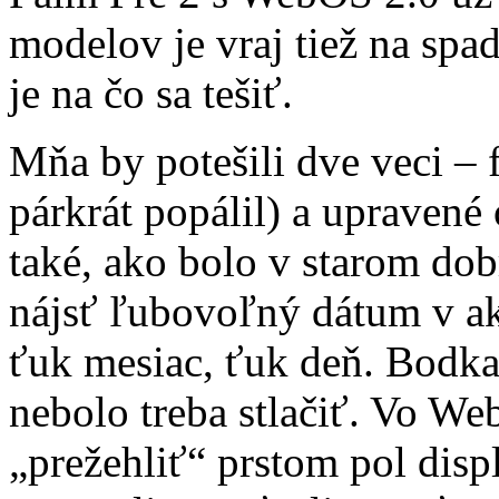
modelov je vraj tiež na spa
je na čo sa tešiť.
Mňa by potešili dve veci –
párkrát popálil) a upravené
také, ako bolo v starom d
nájsť ľubovoľný dátum v a
ťuk mesiac, ťuk deň. Bodka
nebolo treba stlačiť. Vo 
„prežehliť“ prstom pol disp