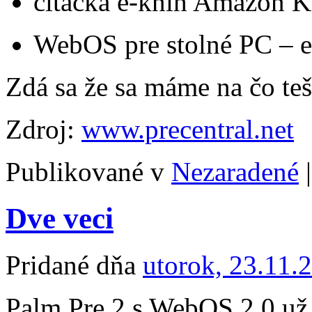
čítačka e-kníh Amazon K
WebOS pre stolné PC – eš
Zdá sa že sa máme na čo te
Zdroj:
www.precentral.net
Publikované v
Nezaradené
|
Dve veci
Pridané dňa
utorok, 23.11.
Palm Pre 2 s WebOS 2.0 už je