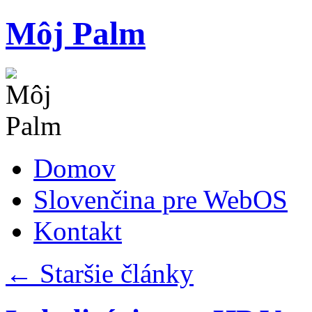
Preskočiť
Môj Palm
na
obsah
Domov
Slovenčina pre WebOS
Kontakt
←
Staršie články